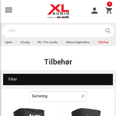
0
Hjem
Utvalg
PA / Pro Audio
Aktive Høyttalere
Tilbehør
Tilbehør
Filter