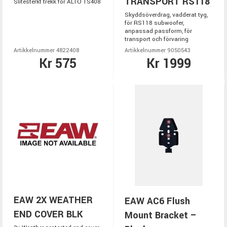
TRANSPORT RS118
Slitesterkt trekk for ALTO TS408
Skyddsöverdrag, vadderat tyg,
för RS118 subwoofer,
anpassad passform, för
transport och förvaring
Artikkelnummer 4822408
Artikkelnummer 9050543
Kr 575
Kr 1999
EAW 2X WEATHER
EAW AC6 Flush
END COVER BLK
Mount Bracket –