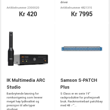
driver
Artikkelnummer 2300020
Artikkelnummer 4821315
Kr 420
Kr 7995
IK Multimedia ARC
Samson S-PATCH
Studio
Plus
Banbrytende løsning for
S Class er en serie 19"
romkorrigering som leverer
rackprodukter for profesjonelt
meget høy lydkvalitet og
bruk. Rackmonterbart patchbay
presisjon til alle typer
med 48 ¼"...
studioer....