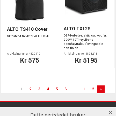
ALTO TX12S
ALTO TS410 Cover
DSP-forbedret aktiv subwoofer,
Slitesterkt trekk for ALTO TS410
900W, 12" høyeffekts
basshøyttaler, 2"svingspole,
sort finish
Artikkelnummer 4822410
Artikkelnummer 4823213
Kr 575
Kr 5195
1
2
3
4
5
6
...
11
12
>
×
Dette nettstedet bruker