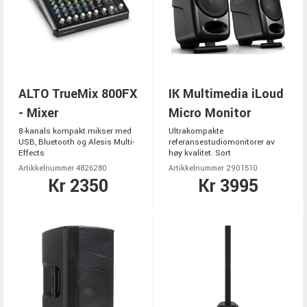
ALTO TrueMix 800FX
IK Multimedia iLoud
- Mixer
Micro Monitor
8-kanals kompakt mikser med
Ultrakompakte
USB, Bluetooth og Alesis Multi-
referansestudiomonitorer av
Effects
høy kvalitet. Sort
Artikkelnummer 4826280
Artikkelnummer 2901510
Kr 2350
Kr 3995