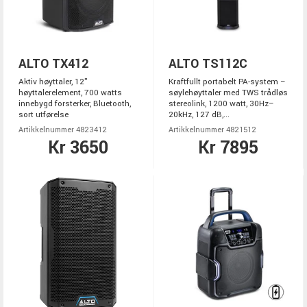
ALTO TX412
ALTO TS112C
Aktiv høyttaler, 12"
Kraftfullt portabelt PA-system –
høyttalerelement, 700 watts
søylehøyttaler med TWS trådløs
innebygd forsterker, Bluetooth,
stereolink, 1200 watt, 30Hz–
sort utførelse
20kHz, 127 dB,...
Artikkelnummer 4823412
Artikkelnummer 4821512
Kr 3650
Kr 7895