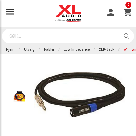
0
Hjem
Utvalg
Kabler
Low Impedance
XLR-Jack
Whirlw