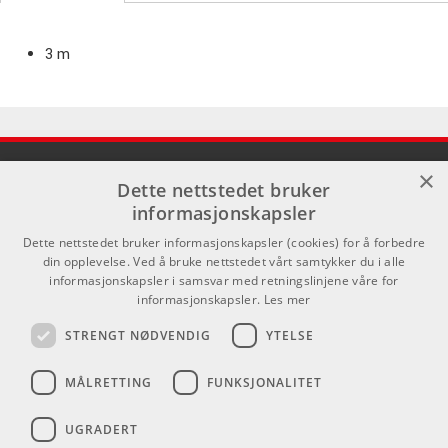
3 m
×
Dette nettstedet bruker
informasjonskapsler
Dette nettstedet bruker informasjonskapsler (cookies) for å forbedre
Lenker
Kontakt
din opplevelse. Ved å bruke nettstedet vårt samtykker du i alle
informasjonskapsler i samsvar med retningslinjene våre for
Om oss
Som privatperson kan du ikke
informasjonskapsler.
Les mer
kjøpe på denne nettsiden, alt salg
Kontakt
skjer gjennom våre forhandlere.
STRENGT NØDVENDIG
YTELSE
Varemerker
info@emnordic.no
MÅLRETTING
FUNKSJONALITET
Logg inn
GDPR & Cookies
UGRADERT