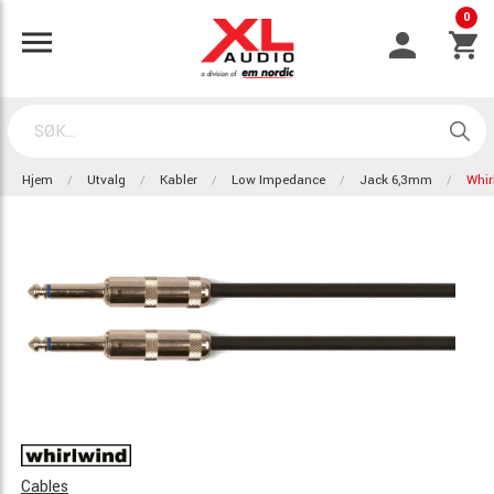
0
Hjem
Utvalg
Kabler
Low Impedance
Jack 6,3mm
Whir
Cables