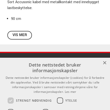
Sort Accusonic kabel med metallkontakt med innebygget
lastbeskyttelse.
90 cm
VIS MER
×
Dette nettstedet bruker
informasjonskapsler
Dette nettstedet bruker informasjonskapsler (cookies) for å forbedre
Lenker
Kontakt
din opplevelse. Ved å bruke nettstedet vårt samtykker du i alle
informasjonskapsler i samsvar med retningslinjene våre for
Om oss
Som privatperson kan du ikke
informasjonskapsler.
Les mer
kjøpe på denne nettsiden, alt salg
Kontakt
skjer gjennom våre forhandlere.
STRENGT NØDVENDIG
YTELSE
Varemerker
info@emnordic.no