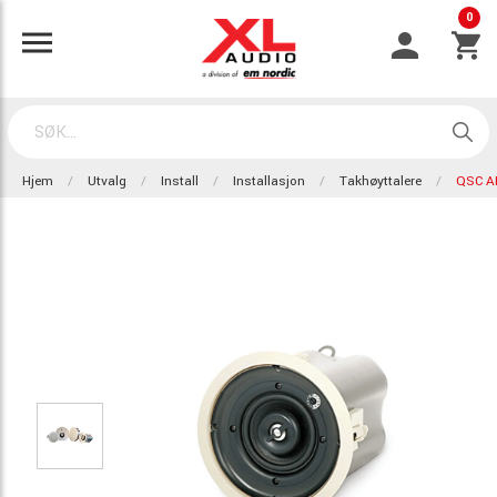
0
Hjem
Utvalg
Install
Installasjon
Takhøyttalere
QSC A