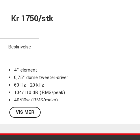
Kr 1750/stk
Beskrivelse
4" element
0,75" dome tweeter-driver
60 Hz - 20 kHz
104/110 dB (RMS/peak)
40/80w (RMS/maks)
Impedanse: 8 ohm
VIS MER
70/100V: 30, 15, 7.5, 3.8 Watt og 8 ohm via switch
Aluminiumgrill
Ø190 x 226 mm, 2,7kg
Hvit, selges i par, pris pr stk