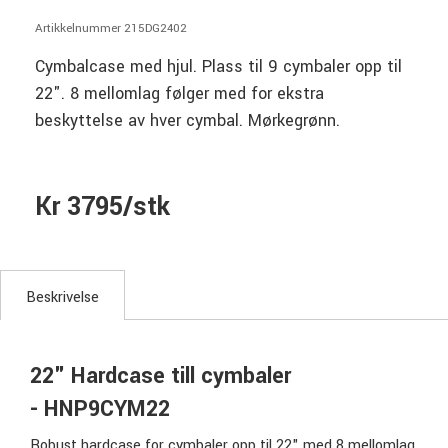
Artikkelnummer 215DG2402
Cymbalcase med hjul. Plass til 9 cymbaler opp til
22". 8 mellomlag følger med for ekstra
beskyttelse av hver cymbal. Mørkegrønn.
Kr 3795/stk
Beskrivelse
22" Hardcase till cymbaler
- HNP9CYM22
Robust hardcase for cymbaler opp til 22" med 8 mellomlag