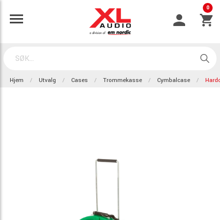
0
Hjem
Utvalg
Cases
Trommekasse
Cymbalcase
Hard