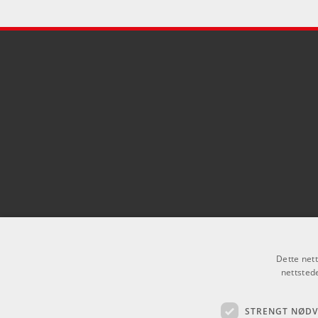
Dette net
nettsted
STRENGT NØD