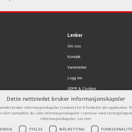
Lenker
Om oss
Kontakt
Varemerker
Logg inn
GDPR & Cookies
Dette nettstedet bruker informasjonskapsler
Salgsbetingelser
tstedet bruker informasjonskapsler (cookies) for å forbedre din opplevelse. V
et vårt samtykker du i alle informasjonskapsler i samsvar med retningslinjene
informasjonskapsler.
Les mer
VENDIG
YTELSE
MÅLRETTING
FUNKSJONALIT