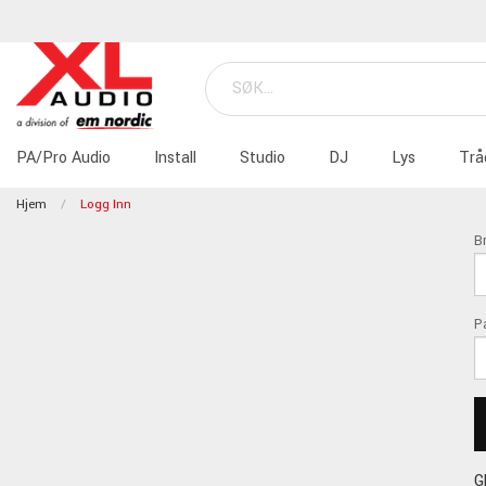
PA/Pro Audio
Install
Studio
DJ
Lys
Trå
Hjem
Logg Inn
B
P
G