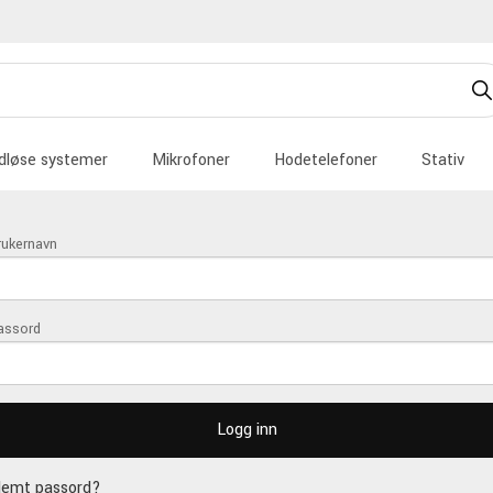
dløse systemer
Mikrofoner
Hodetelefoner
Stativ
rukernavn
assord
lemt passord?