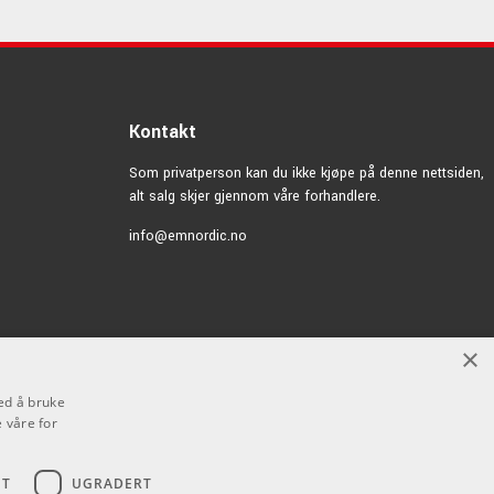
Kontakt
Som privatperson kan du ikke kjøpe på denne nettsiden,
alt salg skjer gjennom våre forhandlere.
info@emnordic.no
×
ed å bruke
 våre for
ET
UGRADERT