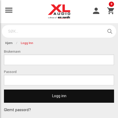
0
Hjem
Logg Inn
Brukernavn
Passord
Glemt passord?