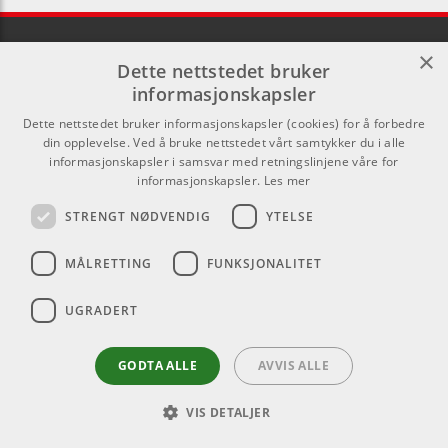
×
Dette nettstedet bruker
informasjonskapsler
Lenker
Kontakt
Dette nettstedet bruker informasjonskapsler (cookies) for å forbedre
din opplevelse. Ved å bruke nettstedet vårt samtykker du i alle
Om oss
Som privatperson kan du ikke
informasjonskapsler i samsvar med retningslinjene våre for
informasjonskapsler.
Les mer
kjøpe på denne nettsiden, alt salg
Kontakt
skjer gjennom våre forhandlere.
STRENGT NØDVENDIG
YTELSE
Varemerker
info@emnordic.no
MÅLRETTING
FUNKSJONALITET
Logg inn
GDPR & Cookies
UGRADERT
Salgsbetingelser
GODTA ALLE
AVVIS ALLE
VIS DETALJER