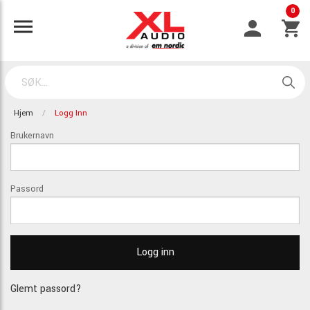
0
Hjem
Logg Inn
Brukernavn
Passord
Glemt passord?