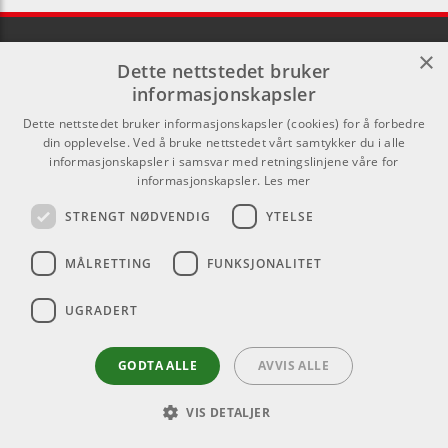
×
Dette nettstedet bruker
informasjonskapsler
Lenker
Kontakt
Dette nettstedet bruker informasjonskapsler (cookies) for å forbedre
din opplevelse. Ved å bruke nettstedet vårt samtykker du i alle
Om oss
Som privatperson kan du ikke
informasjonskapsler i samsvar med retningslinjene våre for
informasjonskapsler.
Les mer
kjøpe på denne nettsiden, alt salg
Kontakt
skjer gjennom våre forhandlere.
STRENGT NØDVENDIG
YTELSE
Varemerker
info@emnordic.no
MÅLRETTING
FUNKSJONALITET
Logg inn
GDPR & Cookies
UGRADERT
Salgsbetingelser
GODTA ALLE
AVVIS ALLE
VIS DETALJER